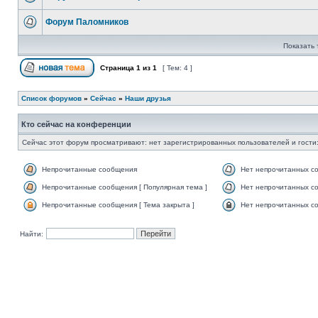
Форум Паломников
Показать 
Страница
1
из
1
[ Тем: 4 ]
Список форумов
»
Сейчас
»
Наши друзья
Кто сейчас на конференции
Сейчас этот форум просматривают: нет зарегистрированных пользователей и гости:
Непрочитанные сообщения
Нет непрочитанных с
Непрочитанные сообщения [ Популярная тема ]
Нет непрочитанных со
Непрочитанные сообщения [ Тема закрыта ]
Нет непрочитанных со
Найти: