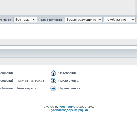
темы за:
Поле сортировки
 1
ообщений
Объявление
общений [ Популярная тема ]
Прилепленная
общений [ Тема закрыта ]
Перенесённая
Powered by
Forumenko
© 2006–2014
Русская поддержка phpBB