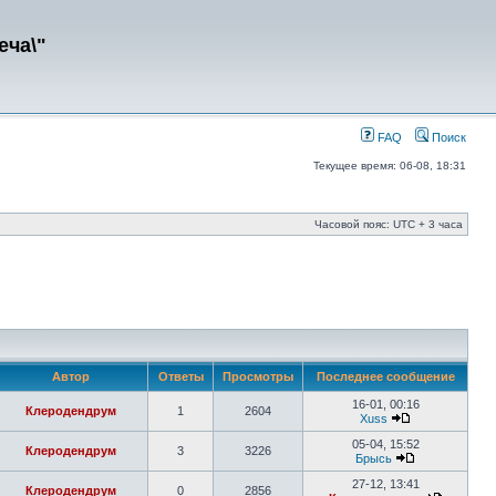
еча\"
FAQ
Поиск
Текущее время: 06-08, 18:31
Часовой пояс: UTC + 3 часа
Автор
Ответы
Просмотры
Последнее сообщение
16-01, 00:16
Клеродендрум
1
2604
Xuss
05-04, 15:52
Клеродендрум
3
3226
Брысь
27-12, 13:41
Клеродендрум
0
2856