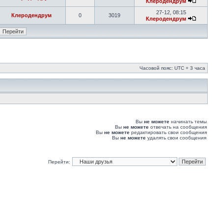
Клеродендрум
27-12, 08:15
Клеродендрум
0
3019
Клеродендрум
Часовой пояс: UTC + 3 часа
Вы
не можете
начинать темы
Вы
не можете
отвечать на сообщения
Вы
не можете
редактировать свои сообщения
Вы
не можете
удалять свои сообщения
Перейти: