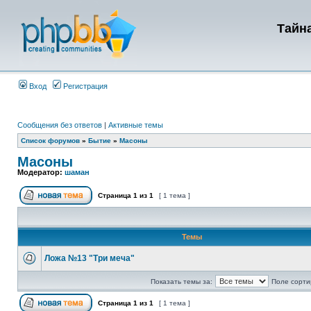
Тайна
Вход
Регистрация
Сообщения без ответов
|
Активные темы
Список форумов
»
Бытие
»
Масоны
Масоны
Модератор:
шаман
Страница
1
из
1
[ 1 тема ]
Темы
Ложа №13 "Три меча"
Показать темы за:
Поле сорти
Страница
1
из
1
[ 1 тема ]