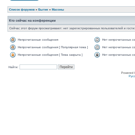
Список форумов
»
Бытие
»
Масоны
Кто сейчас на конференции
Сейчас этот форум просматривают: нет зарегистрированных пользователей и гости:
Непрочитанные сообщения
Нет непрочитанных с
Непрочитанные сообщения [ Популярная тема ]
Нет непрочитанных со
Непрочитанные сообщения [ Тема закрыта ]
Нет непрочитанных со
Найти:
Powered 
Рус