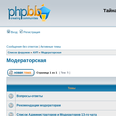
Тайна
Вход
Регистрация
Сообщения без ответов
|
Активные темы
Список форумов
»
АУП
»
Модераторская
Модераторская
Страница
1
из
1
[ Тем: 5 ]
Темы
Вопросы-ответы
Рекомендации модераторам
Список Администраторов и Модераторов 13-го чата