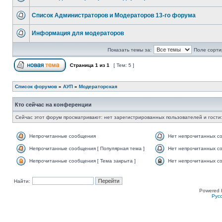
Список Администраторов и Модераторов 13-го форума
Информация для модераторов
Показать темы за:
Поле сорти
Страница
1
из
1
[ Тем: 5 ]
Список форумов
»
АУП
»
Модераторская
Кто сейчас на конференции
Сейчас этот форум просматривают: нет зарегистрированных пользователей и гости:
Непрочитанные сообщения
Нет непрочитанных с
Непрочитанные сообщения [ Популярная тема ]
Нет непрочитанных со
Непрочитанные сообщения [ Тема закрыта ]
Нет непрочитанных со
Найти:
Powered 
Рус